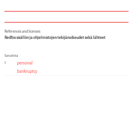
References and licenses
Redfox sisällön ja ohjelmistojen tekijänoikeudet sekä lähteet
Sanalista
personal
bankruptcy