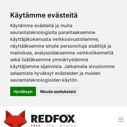
Käytämme evästeitä
Käytämme evästeitä ja muita
seurantateknologioita parantaaksemme
käyttäjäkokemusta verkkosivustollamme,
näyttääksemme sinulle personoituja sisältöjä ja
mainoksia, analysoidaksemme verkkoliikennettä
sekä lisätäksemme ymmärrystämme
käyttäjiemme sijainnista. Jatkamalla sivustomme
selaamista hyväksyt evästeiden ja muiden
seurantateknologioiden käytön.
Hyväksyn
Muuta asetuksiani