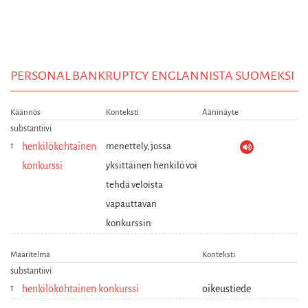
PERSONAL BANKRUPTCY ENGLANNISTA SUOMEKSI
Käännös
Konteksti
Ääninäyte
substantiivi
henkilökohtainen
menettely, jossa
konkurssi
yksittäinen henkilö voi
tehdä veloista
vapauttavan
konkurssin
Määritelmä
Konteksti
substantiivi
henkilökohtainen konkurssi
oikeustiede