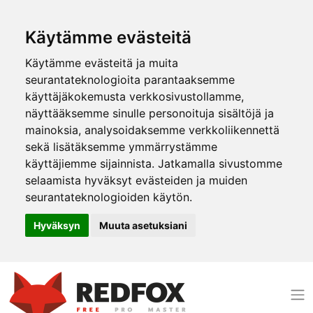
Käytämme evästeitä
Käytämme evästeitä ja muita
seurantateknologioita parantaaksemme
käyttäjäkokemusta verkkosivustollamme,
näyttääksemme sinulle personoituja sisältöjä ja
mainoksia, analysoidaksemme verkkoliikennettä
sekä lisätäksemme ymmärrystämme
käyttäjiemme sijainnista. Jatkamalla sivustomme
selaamista hyväksyt evästeiden ja muiden
seurantateknologioiden käytön.
Hyväksyn
Muuta asetuksiani