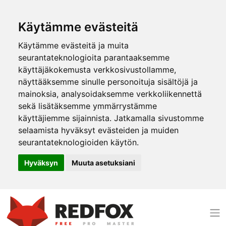
Käytämme evästeitä
Käytämme evästeitä ja muita
seurantateknologioita parantaaksemme
käyttäjäkokemusta verkkosivustollamme,
näyttääksemme sinulle personoituja sisältöjä ja
mainoksia, analysoidaksemme verkkoliikennettä
sekä lisätäksemme ymmärrystämme
käyttäjiemme sijainnista. Jatkamalla sivustomme
selaamista hyväksyt evästeiden ja muiden
seurantateknologioiden käytön.
Hyväksyn
Muuta asetuksiani