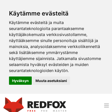
Käytämme evästeitä
Käytämme evästeitä ja muita
seurantateknologioita parantaaksemme
käyttäjäkokemusta verkkosivustollamme,
näyttääksemme sinulle personoituja sisältöjä ja
mainoksia, analysoidaksemme verkkoliikennettä
sekä lisätäksemme ymmärrystämme
käyttäjiemme sijainnista. Jatkamalla sivustomme
selaamista hyväksyt evästeiden ja muiden
seurantateknologioiden käytön.
Hyväksyn
Muuta asetuksiani