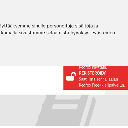
ttääksemme sinulle personoituja sisältöjä ja
tkamalla sivustomme selaamista hyväksyt evästeiden
Redfox käyttäjä,
REKISTERÖIDY
KIELI
KIRJAUDU SISÄÄN
Saat ilmaisen ja laajan
REKISTERÖIDY
FI
Redfox Free+kielipalvelun.