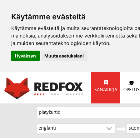
Käytämme evästeitä
Käytämme evästeitä ja muita seurantateknologioita p
mainoksia, analysoidaksemme verkkoliikennettä sekä
ja muiden seurantateknologioiden käytön.
Hyväksyn
Muuta asetuksiani
SANAKIRJA
OPETUS
englanti
suom