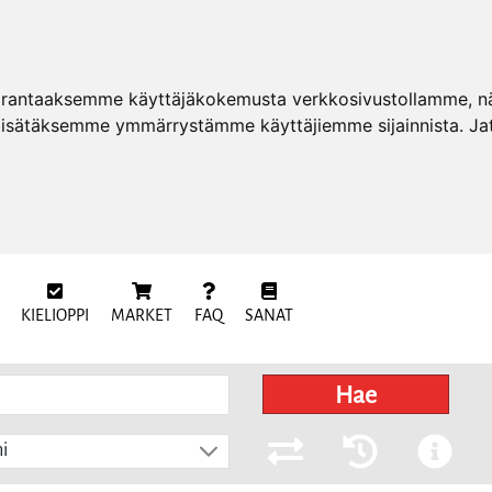
arantaaksemme käyttäjäkokemusta verkkosivustollamme, näy
 lisätäksemme ymmärrystämme käyttäjiemme sijainnista. Ja
KIELIOPPI
MARKET
FAQ
SANAT
Hae
i