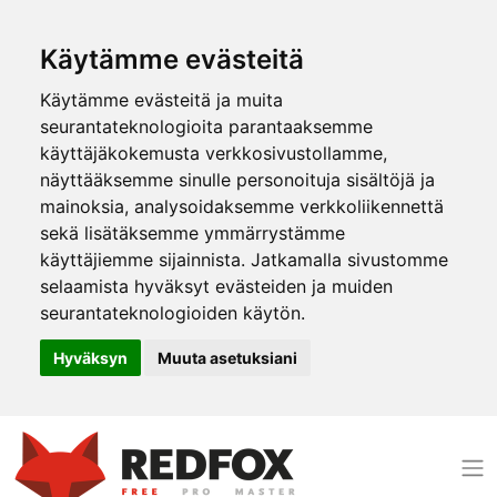
Käytämme evästeitä
Käytämme evästeitä ja muita
seurantateknologioita parantaaksemme
käyttäjäkokemusta verkkosivustollamme,
näyttääksemme sinulle personoituja sisältöjä ja
mainoksia, analysoidaksemme verkkoliikennettä
sekä lisätäksemme ymmärrystämme
käyttäjiemme sijainnista. Jatkamalla sivustomme
selaamista hyväksyt evästeiden ja muiden
seurantateknologioiden käytön.
Hyväksyn
Muuta asetuksiani