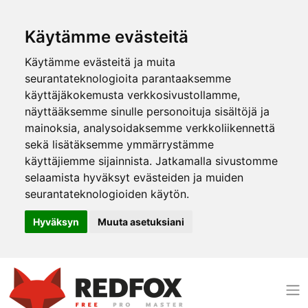
Käytämme evästeitä
Käytämme evästeitä ja muita
seurantateknologioita parantaaksemme
käyttäjäkokemusta verkkosivustollamme,
näyttääksemme sinulle personoituja sisältöjä ja
mainoksia, analysoidaksemme verkkoliikennettä
sekä lisätäksemme ymmärrystämme
käyttäjiemme sijainnista. Jatkamalla sivustomme
selaamista hyväksyt evästeiden ja muiden
seurantateknologioiden käytön.
Hyväksyn
Muuta asetuksiani