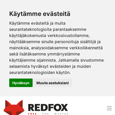
Käytämme evästeitä
Käytämme evästeitä ja muita
seurantateknologioita parantaaksemme
käyttäjäkokemusta verkkosivustollamme,
näyttääksemme sinulle personoituja sisältöjä ja
mainoksia, analysoidaksemme verkkoliikennettä
sekä lisätäksemme ymmärrystämme
käyttäjiemme sijainnista. Jatkamalla sivustomme
selaamista hyväksyt evästeiden ja muiden
seurantateknologioiden käytön.
Hyväksyn
Muuta asetuksiani