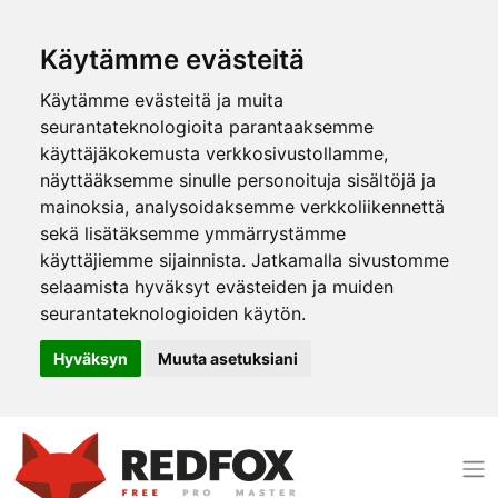
Käytämme evästeitä
Käytämme evästeitä ja muita
seurantateknologioita parantaaksemme
käyttäjäkokemusta verkkosivustollamme,
näyttääksemme sinulle personoituja sisältöjä ja
mainoksia, analysoidaksemme verkkoliikennettä
sekä lisätäksemme ymmärrystämme
käyttäjiemme sijainnista. Jatkamalla sivustomme
selaamista hyväksyt evästeiden ja muiden
seurantateknologioiden käytön.
Hyväksyn
Muuta asetuksiani