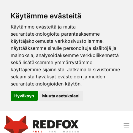
Käytämme evästeitä
Käytämme evästeitä ja muita
seurantateknologioita parantaaksemme
käyttäjäkokemusta verkkosivustollamme,
näyttääksemme sinulle personoituja sisältöjä ja
mainoksia, analysoidaksemme verkkoliikennettä
sekä lisätäksemme ymmärrystämme
käyttäjiemme sijainnista. Jatkamalla sivustomme
selaamista hyväksyt evästeiden ja muiden
seurantateknologioiden käytön.
Hyväksyn
Muuta asetuksiani