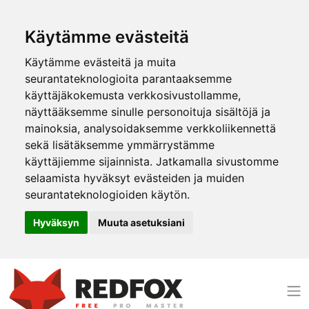
Käytämme evästeitä
Käytämme evästeitä ja muita
seurantateknologioita parantaaksemme
käyttäjäkokemusta verkkosivustollamme,
näyttääksemme sinulle personoituja sisältöjä ja
mainoksia, analysoidaksemme verkkoliikennettä
sekä lisätäksemme ymmärrystämme
käyttäjiemme sijainnista. Jatkamalla sivustomme
selaamista hyväksyt evästeiden ja muiden
seurantateknologioiden käytön.
Hyväksyn
Muuta asetuksiani