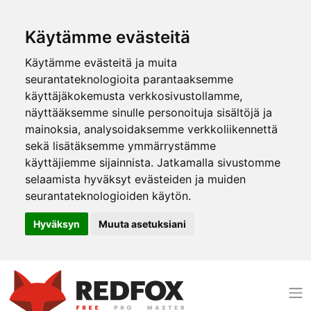
Käytämme evästeitä
Käytämme evästeitä ja muita
seurantateknologioita parantaaksemme
käyttäjäkokemusta verkkosivustollamme,
näyttääksemme sinulle personoituja sisältöjä ja
mainoksia, analysoidaksemme verkkoliikennettä
sekä lisätäksemme ymmärrystämme
käyttäjiemme sijainnista. Jatkamalla sivustomme
selaamista hyväksyt evästeiden ja muiden
seurantateknologioiden käytön.
Hyväksyn
Muuta asetuksiani