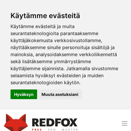
Käytämme evästeitä
Käytämme evästeitä ja muita
seurantateknologioita parantaaksemme
käyttäjäkokemusta verkkosivustollamme,
näyttääksemme sinulle personoituja sisältöjä ja
mainoksia, analysoidaksemme verkkoliikennettä
sekä lisätäksemme ymmärrystämme
käyttäjiemme sijainnista. Jatkamalla sivustomme
selaamista hyväksyt evästeiden ja muiden
seurantateknologioiden käytön.
Hyväksyn
Muuta asetuksiani