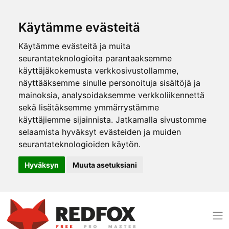
Käytämme evästeitä
Käytämme evästeitä ja muita
seurantateknologioita parantaaksemme
käyttäjäkokemusta verkkosivustollamme,
näyttääksemme sinulle personoituja sisältöjä ja
mainoksia, analysoidaksemme verkkoliikennettä
sekä lisätäksemme ymmärrystämme
käyttäjiemme sijainnista. Jatkamalla sivustomme
selaamista hyväksyt evästeiden ja muiden
seurantateknologioiden käytön.
Hyväksyn
Muuta asetuksiani