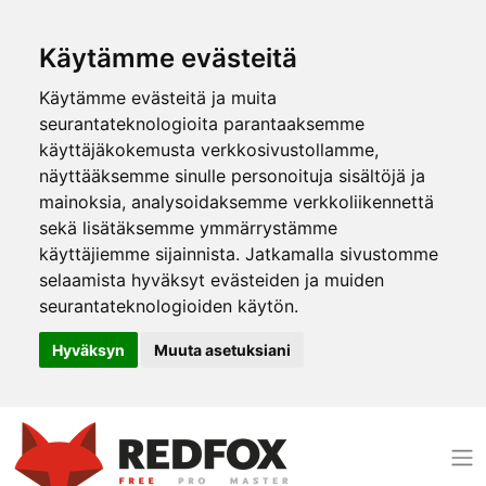
Käytämme evästeitä
Käytämme evästeitä ja muita
seurantateknologioita parantaaksemme
käyttäjäkokemusta verkkosivustollamme,
näyttääksemme sinulle personoituja sisältöjä ja
mainoksia, analysoidaksemme verkkoliikennettä
sekä lisätäksemme ymmärrystämme
käyttäjiemme sijainnista. Jatkamalla sivustomme
selaamista hyväksyt evästeiden ja muiden
seurantateknologioiden käytön.
Hyväksyn
Muuta asetuksiani