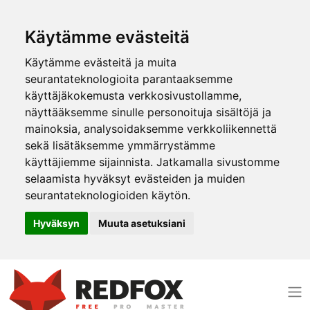
Käytämme evästeitä
Käytämme evästeitä ja muita
seurantateknologioita parantaaksemme
käyttäjäkokemusta verkkosivustollamme,
näyttääksemme sinulle personoituja sisältöjä ja
mainoksia, analysoidaksemme verkkoliikennettä
sekä lisätäksemme ymmärrystämme
käyttäjiemme sijainnista. Jatkamalla sivustomme
selaamista hyväksyt evästeiden ja muiden
seurantateknologioiden käytön.
Hyväksyn
Muuta asetuksiani