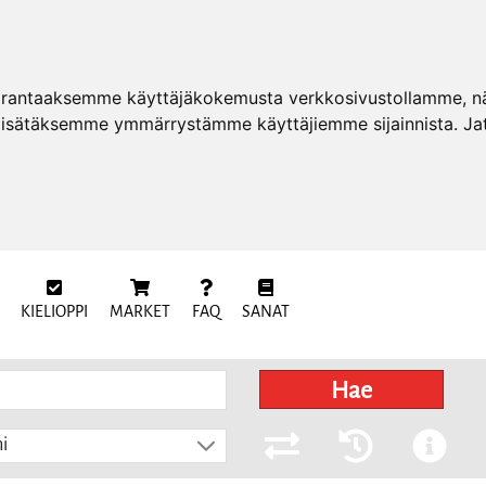
arantaaksemme käyttäjäkokemusta verkkosivustollamme, näy
 lisätäksemme ymmärrystämme käyttäjiemme sijainnista. Ja
KIELIOPPI
MARKET
FAQ
SANAT
Hae
i