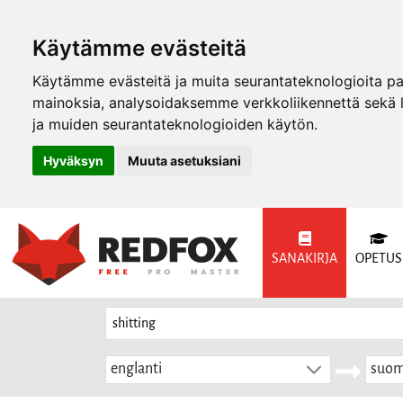
Käytämme evästeitä
Käytämme evästeitä ja muita seurantateknologioita p
mainoksia, analysoidaksemme verkkoliikennettä sekä
ja muiden seurantateknologioiden käytön.
Hyväksyn
Muuta asetuksiani
SANAKIRJA
OPETUS
englanti
suom