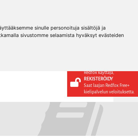
ttääksemme sinulle personoituja sisältöjä ja
tkamalla sivustomme selaamista hyväksyt evästeiden
Redfox käyttäjä,
REKISTERÖIDY
KIELI
KIRJAUDU SISÄÄN
Saat laajan Redfox Free+
REKISTERÖIDY
FI
kielipalvelun veloituksetta.