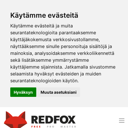
Käytämme evästeitä
Käytämme evästeitä ja muita
seurantateknologioita parantaaksemme
käyttäjäkokemusta verkkosivustollamme,
näyttääksemme sinulle personoituja sisältöjä ja
mainoksia, analysoidaksemme verkkoliikennettä
sekä lisätäksemme ymmärrystämme
käyttäjiemme sijainnista. Jatkamalla sivustomme
selaamista hyväksyt evästeiden ja muiden
seurantateknologioiden käytön.
Hyväksyn
Muuta asetuksiani