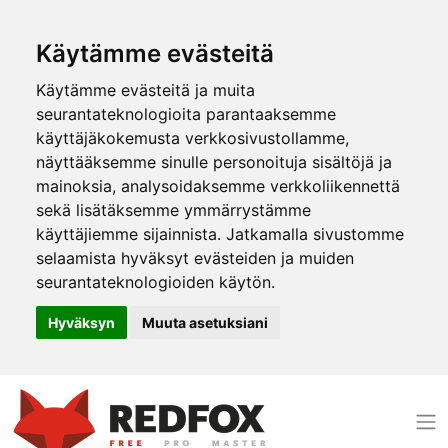
Käytämme evästeitä
Käytämme evästeitä ja muita
seurantateknologioita parantaaksemme
käyttäjäkokemusta verkkosivustollamme,
näyttääksemme sinulle personoituja sisältöjä ja
mainoksia, analysoidaksemme verkkoliikennettä
sekä lisätäksemme ymmärrystämme
käyttäjiemme sijainnista. Jatkamalla sivustomme
selaamista hyväksyt evästeiden ja muiden
seurantateknologioiden käytön.
Hyväksyn
Muuta asetuksiani