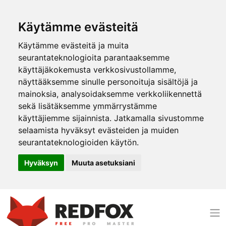
Käytämme evästeitä
Käytämme evästeitä ja muita
seurantateknologioita parantaaksemme
käyttäjäkokemusta verkkosivustollamme,
näyttääksemme sinulle personoituja sisältöjä ja
mainoksia, analysoidaksemme verkkoliikennettä
sekä lisätäksemme ymmärrystämme
käyttäjiemme sijainnista. Jatkamalla sivustomme
selaamista hyväksyt evästeiden ja muiden
seurantateknologioiden käytön.
Hyväksyn
Muuta asetuksiani