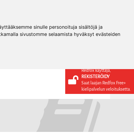
ttääksemme sinulle personoituja sisältöjä ja
tkamalla sivustomme selaamista hyväksyt evästeiden
Redfox käyttäjä,
REKISTERÖIDY
KIELI
KIRJAUDU SISÄÄN
Saat laajan Redfox Free+
REKISTERÖIDY
FI
kielipalvelun veloituksetta.