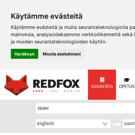
Käytämme evästeitä
Käytämme evästeitä ja muita seurantateknologioita p
mainoksia, analysoidaksemme verkkoliikennettä sekä
ja muiden seurantateknologioiden käytön.
Hyväksyn
Muuta asetuksiani
SANAKIRJA
OPETUS
englanti
suom