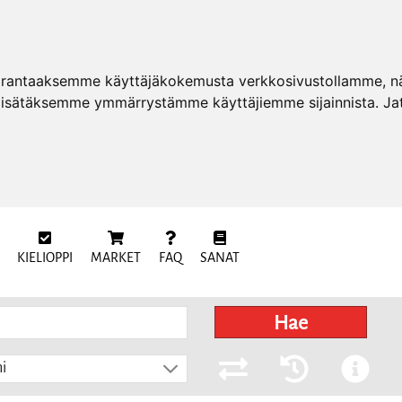
arantaaksemme käyttäjäkokemusta verkkosivustollamme, näy
 lisätäksemme ymmärrystämme käyttäjiemme sijainnista. Ja
KIELIOPPI
MARKET
FAQ
SANAT
Hae
i