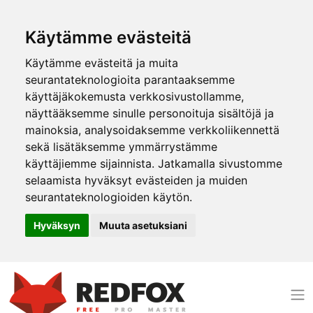
Käytämme evästeitä
Käytämme evästeitä ja muita
seurantateknologioita parantaaksemme
käyttäjäkokemusta verkkosivustollamme,
näyttääksemme sinulle personoituja sisältöjä ja
mainoksia, analysoidaksemme verkkoliikennettä
sekä lisätäksemme ymmärrystämme
käyttäjiemme sijainnista. Jatkamalla sivustomme
selaamista hyväksyt evästeiden ja muiden
seurantateknologioiden käytön.
Hyväksyn
Muuta asetuksiani