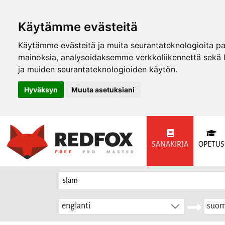
Käytämme evästeitä
Käytämme evästeitä ja muita seurantateknologioita p
mainoksia, analysoidaksemme verkkoliikennettä sekä
ja muiden seurantateknologioiden käytön.
Hyväksyn
Muuta asetuksiani
SANAKIRJA
OPETUS
englanti
suom