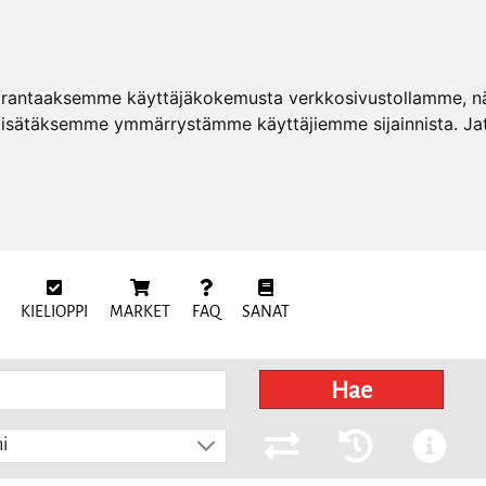
arantaaksemme käyttäjäkokemusta verkkosivustollamme, näy
 lisätäksemme ymmärrystämme käyttäjiemme sijainnista. Ja
KIELIOPPI
MARKET
FAQ
SANAT
Hae
i