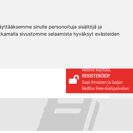
ttääksemme sinulle personoituja sisältöjä ja
tkamalla sivustomme selaamista hyväksyt evästeiden
Redfox käyttäjä,
REKISTERÖIDY
KIELI
KIRJAUDU SISÄÄN
Saat ilmaisen ja laajan
REKISTERÖIDY
FI
Redfox Free+kielipalvelun.