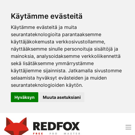
Käytämme evästeitä
Käytämme evästeitä ja muita
seurantateknologioita parantaaksemme
käyttäjäkokemusta verkkosivustollamme,
näyttääksemme sinulle personoituja sisältöjä ja
mainoksia, analysoidaksemme verkkoliikennettä
sekä lisätäksemme ymmärrystämme
käyttäjiemme sijainnista. Jatkamalla sivustomme
selaamista hyväksyt evästeiden ja muiden
seurantateknologioiden käytön.
Hyväksyn
Muuta asetuksiani