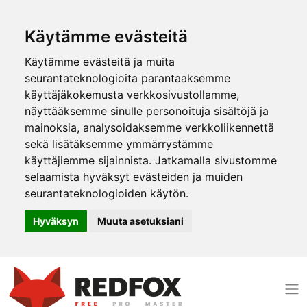
Käytämme evästeitä
Käytämme evästeitä ja muita
seurantateknologioita parantaaksemme
käyttäjäkokemusta verkkosivustollamme,
näyttääksemme sinulle personoituja sisältöjä ja
mainoksia, analysoidaksemme verkkoliikennettä
sekä lisätäksemme ymmärrystämme
käyttäjiemme sijainnista. Jatkamalla sivustomme
selaamista hyväksyt evästeiden ja muiden
seurantateknologioiden käytön.
Hyväksyn
Muuta asetuksiani