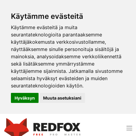
Käytämme evästeitä
Käytämme evästeitä ja muita
seurantateknologioita parantaaksemme
käyttäjäkokemusta verkkosivustollamme,
näyttääksemme sinulle personoituja sisältöjä ja
mainoksia, analysoidaksemme verkkoliikennettä
sekä lisätäksemme ymmärrystämme
käyttäjiemme sijainnista. Jatkamalla sivustomme
selaamista hyväksyt evästeiden ja muiden
seurantateknologioiden käytön.
Hyväksyn
Muuta asetuksiani