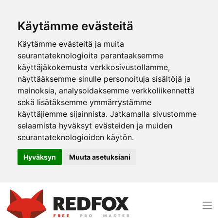
Käytämme evästeitä
Käytämme evästeitä ja muita
seurantateknologioita parantaaksemme
käyttäjäkokemusta verkkosivustollamme,
näyttääksemme sinulle personoituja sisältöjä ja
mainoksia, analysoidaksemme verkkoliikennettä
sekä lisätäksemme ymmärrystämme
käyttäjiemme sijainnista. Jatkamalla sivustomme
selaamista hyväksyt evästeiden ja muiden
seurantateknologioiden käytön.
Hyväksyn
Muuta asetuksiani