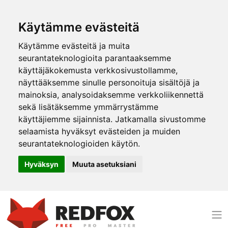
Käytämme evästeitä
Käytämme evästeitä ja muita
seurantateknologioita parantaaksemme
käyttäjäkokemusta verkkosivustollamme,
näyttääksemme sinulle personoituja sisältöjä ja
mainoksia, analysoidaksemme verkkoliikennettä
sekä lisätäksemme ymmärrystämme
käyttäjiemme sijainnista. Jatkamalla sivustomme
selaamista hyväksyt evästeiden ja muiden
seurantateknologioiden käytön.
Hyväksyn
Muuta asetuksiani