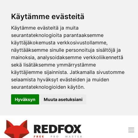
Käytämme evästeitä
Käytämme evästeitä ja muita
seurantateknologioita parantaaksemme
käyttäjäkokemusta verkkosivustollamme,
näyttääksemme sinulle personoituja sisältöjä ja
mainoksia, analysoidaksemme verkkoliikennettä
sekä lisätäksemme ymmärrystämme
käyttäjiemme sijainnista. Jatkamalla sivustomme
selaamista hyväksyt evästeiden ja muiden
seurantateknologioiden käytön.
Hyväksyn
Muuta asetuksiani