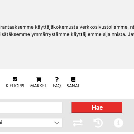
arantaaksemme käyttäjäkokemusta verkkosivustollamme, näy
 lisätäksemme ymmärrystämme käyttäjiemme sijainnista. Ja
KIELIOPPI
MARKET
FAQ
SANAT
Hae
i