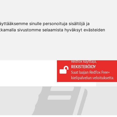
ttääksemme sinulle personoituja sisältöjä ja
tkamalla sivustomme selaamista hyväksyt evästeiden
Redfox käyttäjä,
REKISTERÖIDY
KIELI
KIRJAUDU SISÄÄN
Saat laajan Redfox Free+
REKISTERÖIDY
FI
kielipalvelun veloituksetta.