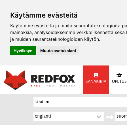
Käytämme evästeitä
Käytämme evästeitä ja muita seurantateknologioita p
mainoksia, analysoidaksemme verkkoliikennettä sekä
ja muiden seurantateknologioiden käytön.
Hyväksyn
Muuta asetuksiani
SANAKIRJA
OPETUS
englanti
suom