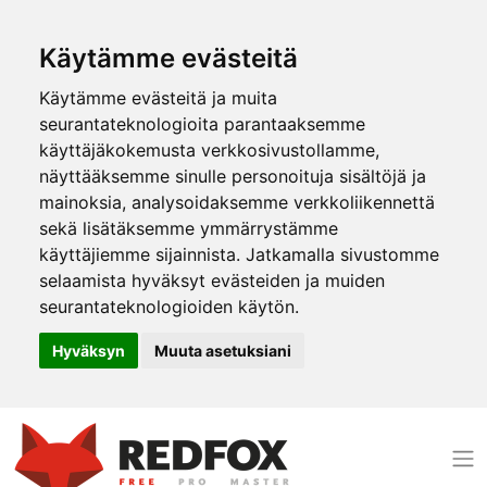
Käytämme evästeitä
Käytämme evästeitä ja muita
seurantateknologioita parantaaksemme
käyttäjäkokemusta verkkosivustollamme,
näyttääksemme sinulle personoituja sisältöjä ja
mainoksia, analysoidaksemme verkkoliikennettä
sekä lisätäksemme ymmärrystämme
käyttäjiemme sijainnista. Jatkamalla sivustomme
selaamista hyväksyt evästeiden ja muiden
seurantateknologioiden käytön.
Hyväksyn
Muuta asetuksiani