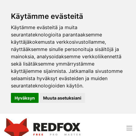
Käytämme evästeitä
Käytämme evästeitä ja muita
seurantateknologioita parantaaksemme
käyttäjäkokemusta verkkosivustollamme,
näyttääksemme sinulle personoituja sisältöjä ja
mainoksia, analysoidaksemme verkkoliikennettä
sekä lisätäksemme ymmärrystämme
käyttäjiemme sijainnista. Jatkamalla sivustomme
selaamista hyväksyt evästeiden ja muiden
seurantateknologioiden käytön.
Hyväksyn
Muuta asetuksiani