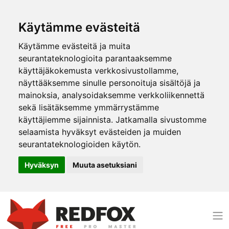
Käytämme evästeitä
Käytämme evästeitä ja muita
seurantateknologioita parantaaksemme
käyttäjäkokemusta verkkosivustollamme,
näyttääksemme sinulle personoituja sisältöjä ja
mainoksia, analysoidaksemme verkkoliikennettä
sekä lisätäksemme ymmärrystämme
käyttäjiemme sijainnista. Jatkamalla sivustomme
selaamista hyväksyt evästeiden ja muiden
seurantateknologioiden käytön.
Hyväksyn
Muuta asetuksiani