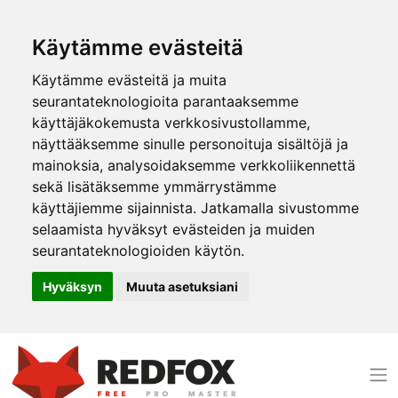
Käytämme evästeitä
Käytämme evästeitä ja muita
seurantateknologioita parantaaksemme
käyttäjäkokemusta verkkosivustollamme,
näyttääksemme sinulle personoituja sisältöjä ja
mainoksia, analysoidaksemme verkkoliikennettä
sekä lisätäksemme ymmärrystämme
käyttäjiemme sijainnista. Jatkamalla sivustomme
selaamista hyväksyt evästeiden ja muiden
seurantateknologioiden käytön.
Hyväksyn
Muuta asetuksiani