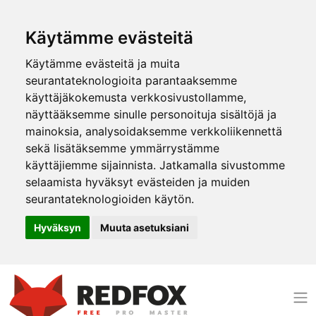
Käytämme evästeitä
Käytämme evästeitä ja muita
seurantateknologioita parantaaksemme
käyttäjäkokemusta verkkosivustollamme,
näyttääksemme sinulle personoituja sisältöjä ja
mainoksia, analysoidaksemme verkkoliikennettä
sekä lisätäksemme ymmärrystämme
käyttäjiemme sijainnista. Jatkamalla sivustomme
selaamista hyväksyt evästeiden ja muiden
seurantateknologioiden käytön.
Hyväksyn
Muuta asetuksiani