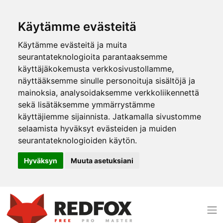
Käytämme evästeitä
Käytämme evästeitä ja muita
seurantateknologioita parantaaksemme
käyttäjäkokemusta verkkosivustollamme,
näyttääksemme sinulle personoituja sisältöjä ja
mainoksia, analysoidaksemme verkkoliikennettä
sekä lisätäksemme ymmärrystämme
käyttäjiemme sijainnista. Jatkamalla sivustomme
selaamista hyväksyt evästeiden ja muiden
seurantateknologioiden käytön.
Hyväksyn
Muuta asetuksiani