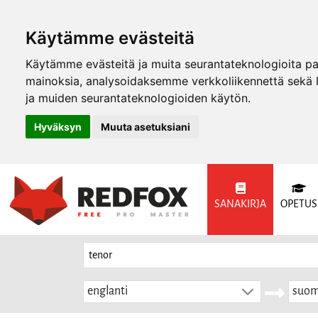
Käytämme evästeitä
Käytämme evästeitä ja muita seurantateknologioita p
mainoksia, analysoidaksemme verkkoliikennettä sekä
ja muiden seurantateknologioiden käytön.
Hyväksyn
Muuta asetuksiani
SANAKIRJA
OPETUS
englanti
suom