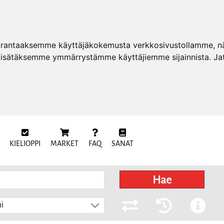
arantaaksemme käyttäjäkokemusta verkkosivustollamme, näy
 lisätäksemme ymmärrystämme käyttäjiemme sijainnista. Ja
KIELIOPPI
MARKET
FAQ
SANAT
Hae
i