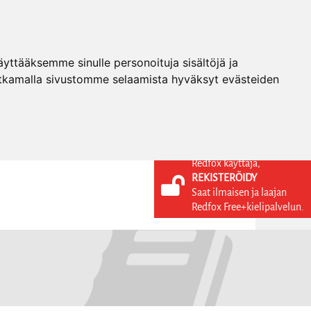
ttääksemme sinulle personoituja sisältöjä ja
tkamalla sivustomme selaamista hyväksyt evästeiden
Redfox käyttäjä,
REKISTERÖIDY
KIELI
KIRJAUDU SISÄÄN
Saat ilmaisen ja laajan
REKISTERÖIDY
FI
Redfox Free+kielipalvelun.