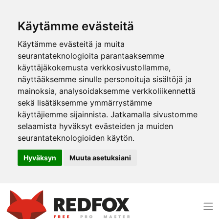
Käytämme evästeitä
Käytämme evästeitä ja muita
seurantateknologioita parantaaksemme
käyttäjäkokemusta verkkosivustollamme,
näyttääksemme sinulle personoituja sisältöjä ja
mainoksia, analysoidaksemme verkkoliikennettä
sekä lisätäksemme ymmärrystämme
käyttäjiemme sijainnista. Jatkamalla sivustomme
selaamista hyväksyt evästeiden ja muiden
seurantateknologioiden käytön.
Hyväksyn
Muuta asetuksiani