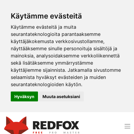
Käytämme evästeitä
Käytämme evästeitä ja muita
seurantateknologioita parantaaksemme
käyttäjäkokemusta verkkosivustollamme,
näyttääksemme sinulle personoituja sisältöjä ja
mainoksia, analysoidaksemme verkkoliikennettä
sekä lisätäksemme ymmärrystämme
käyttäjiemme sijainnista. Jatkamalla sivustomme
selaamista hyväksyt evästeiden ja muiden
seurantateknologioiden käytön.
Hyväksyn
Muuta asetuksiani