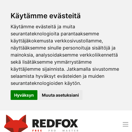
Käytämme evästeitä
Käytämme evästeitä ja muita
seurantateknologioita parantaaksemme
käyttäjäkokemusta verkkosivustollamme,
näyttääksemme sinulle personoituja sisältöjä ja
mainoksia, analysoidaksemme verkkoliikennettä
sekä lisätäksemme ymmärrystämme
käyttäjiemme sijainnista. Jatkamalla sivustomme
selaamista hyväksyt evästeiden ja muiden
seurantateknologioiden käytön.
Hyväksyn
Muuta asetuksiani