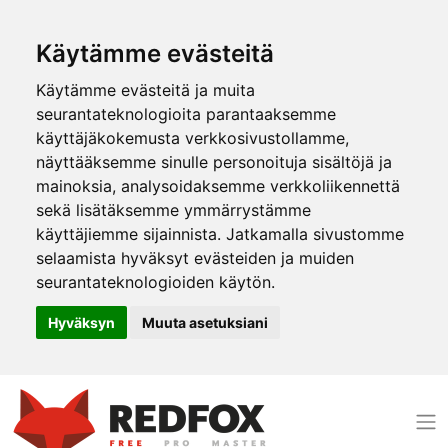
Käytämme evästeitä
Käytämme evästeitä ja muita
seurantateknologioita parantaaksemme
käyttäjäkokemusta verkkosivustollamme,
näyttääksemme sinulle personoituja sisältöjä ja
mainoksia, analysoidaksemme verkkoliikennettä
sekä lisätäksemme ymmärrystämme
käyttäjiemme sijainnista. Jatkamalla sivustomme
selaamista hyväksyt evästeiden ja muiden
seurantateknologioiden käytön.
Hyväksyn
Muuta asetuksiani