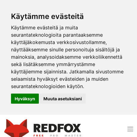
Käytämme evästeitä
Käytämme evästeitä ja muita
seurantateknologioita parantaaksemme
käyttäjäkokemusta verkkosivustollamme,
näyttääksemme sinulle personoituja sisältöjä ja
mainoksia, analysoidaksemme verkkoliikennettä
sekä lisätäksemme ymmärrystämme
käyttäjiemme sijainnista. Jatkamalla sivustomme
selaamista hyväksyt evästeiden ja muiden
seurantateknologioiden käytön.
Hyväksyn
Muuta asetuksiani