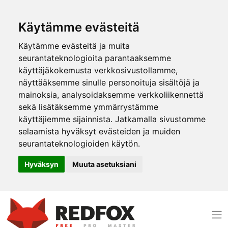
Käytämme evästeitä
Käytämme evästeitä ja muita
seurantateknologioita parantaaksemme
käyttäjäkokemusta verkkosivustollamme,
näyttääksemme sinulle personoituja sisältöjä ja
mainoksia, analysoidaksemme verkkoliikennettä
sekä lisätäksemme ymmärrystämme
käyttäjiemme sijainnista. Jatkamalla sivustomme
selaamista hyväksyt evästeiden ja muiden
seurantateknologioiden käytön.
Hyväksyn
Muuta asetuksiani