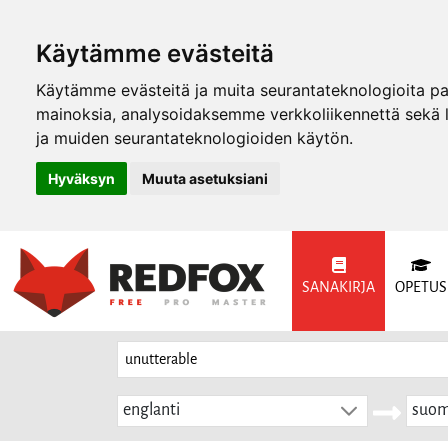
Käytämme evästeitä
Käytämme evästeitä ja muita seurantateknologioita p
mainoksia, analysoidaksemme verkkoliikennettä sekä
ja muiden seurantateknologioiden käytön.
Hyväksyn
Muuta asetuksiani
SANAKIRJA
OPETUS
englanti
suom