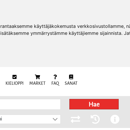
arantaaksemme käyttäjäkokemusta verkkosivustollamme, näy
 lisätäksemme ymmärrystämme käyttäjiemme sijainnista. Ja
KIELIOPPI
MARKET
FAQ
SANAT
Hae
i