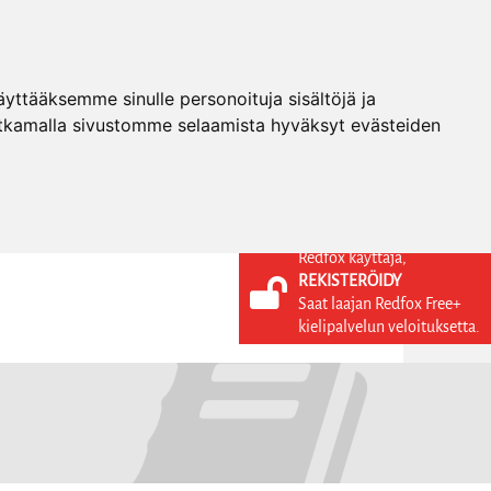
ttääksemme sinulle personoituja sisältöjä ja
tkamalla sivustomme selaamista hyväksyt evästeiden
Redfox käyttäjä,
REKISTERÖIDY
KIELI
KIRJAUDU SISÄÄN
Saat laajan Redfox Free+
REKISTERÖIDY
FI
kielipalvelun veloituksetta.