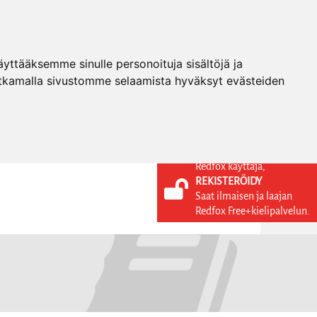
ttääksemme sinulle personoituja sisältöjä ja
tkamalla sivustomme selaamista hyväksyt evästeiden
Redfox käyttäjä,
REKISTERÖIDY
KIELI
KIRJAUDU SISÄÄN
Saat ilmaisen ja laajan
REKISTERÖIDY
FI
Redfox Free+kielipalvelun.