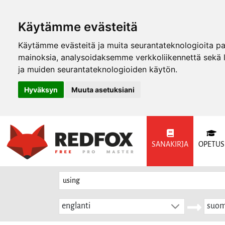
Käytämme evästeitä
Käytämme evästeitä ja muita seurantateknologioita p
mainoksia, analysoidaksemme verkkoliikennettä sekä
ja muiden seurantateknologioiden käytön.
Hyväksyn
Muuta asetuksiani
SANAKIRJA
OPETUS
englanti
suom