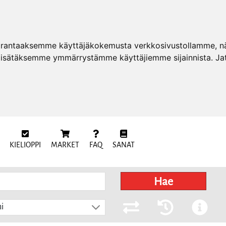
arantaaksemme käyttäjäkokemusta verkkosivustollamme, näy
 lisätäksemme ymmärrystämme käyttäjiemme sijainnista. Ja
KIELIOPPI
MARKET
FAQ
SANAT
Hae
i