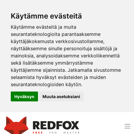
Käytämme evästeitä
Käytämme evästeitä ja muita
seurantateknologioita parantaaksemme
käyttäjäkokemusta verkkosivustollamme,
näyttääksemme sinulle personoituja sisältöjä ja
mainoksia, analysoidaksemme verkkoliikennettä
sekä lisätäksemme ymmärrystämme
käyttäjiemme sijainnista. Jatkamalla sivustomme
selaamista hyväksyt evästeiden ja muiden
seurantateknologioiden käytön.
Hyväksyn
Muuta asetuksiani