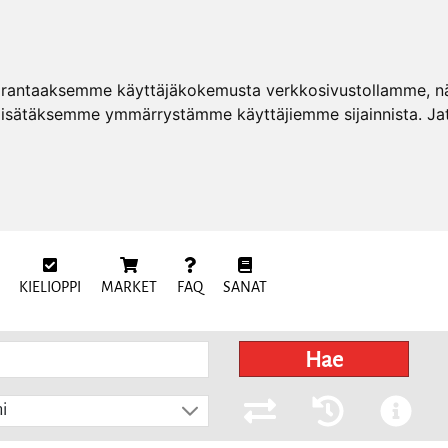
arantaaksemme käyttäjäkokemusta verkkosivustollamme, näy
 lisätäksemme ymmärrystämme käyttäjiemme sijainnista. Ja
KIELIOPPI
MARKET
FAQ
SANAT
Hae
i