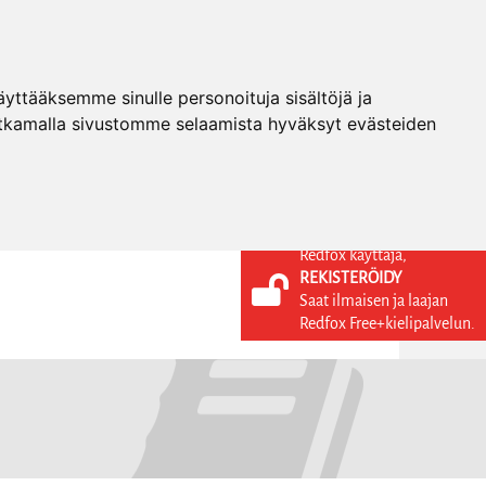
ttääksemme sinulle personoituja sisältöjä ja
tkamalla sivustomme selaamista hyväksyt evästeiden
Redfox käyttäjä,
REKISTERÖIDY
KIELI
KIRJAUDU SISÄÄN
Saat ilmaisen ja laajan
REKISTERÖIDY
FI
Redfox Free+kielipalvelun.