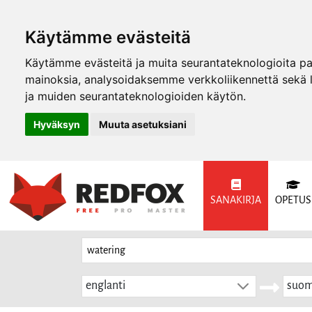
Käytämme evästeitä
Käytämme evästeitä ja muita seurantateknologioita p
mainoksia, analysoidaksemme verkkoliikennettä sekä
ja muiden seurantateknologioiden käytön.
Hyväksyn
Muuta asetuksiani
SANAKIRJA
OPETUS
englanti
suom