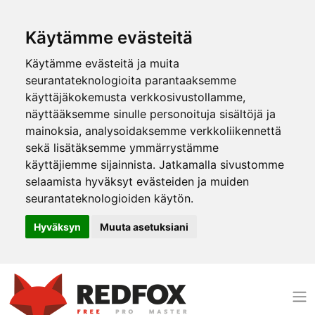
Käytämme evästeitä
Käytämme evästeitä ja muita
seurantateknologioita parantaaksemme
käyttäjäkokemusta verkkosivustollamme,
näyttääksemme sinulle personoituja sisältöjä ja
mainoksia, analysoidaksemme verkkoliikennettä
sekä lisätäksemme ymmärrystämme
käyttäjiemme sijainnista. Jatkamalla sivustomme
selaamista hyväksyt evästeiden ja muiden
seurantateknologioiden käytön.
Hyväksyn
Muuta asetuksiani