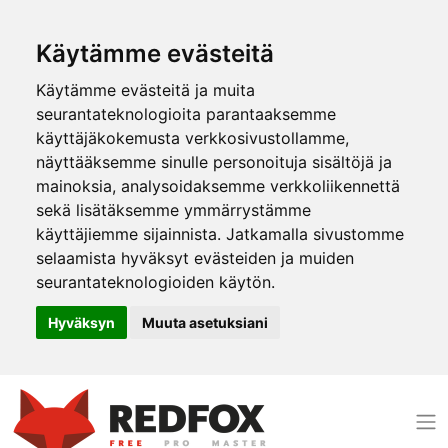
Käytämme evästeitä
Käytämme evästeitä ja muita
seurantateknologioita parantaaksemme
käyttäjäkokemusta verkkosivustollamme,
näyttääksemme sinulle personoituja sisältöjä ja
mainoksia, analysoidaksemme verkkoliikennettä
sekä lisätäksemme ymmärrystämme
käyttäjiemme sijainnista. Jatkamalla sivustomme
selaamista hyväksyt evästeiden ja muiden
seurantateknologioiden käytön.
Hyväksyn
Muuta asetuksiani