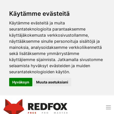
Käytämme evästeitä
Käytämme evästeitä ja muita
seurantateknologioita parantaaksemme
käyttäjäkokemusta verkkosivustollamme,
näyttääksemme sinulle personoituja sisältöjä ja
mainoksia, analysoidaksemme verkkoliikennettä
sekä lisätäksemme ymmärrystämme
käyttäjiemme sijainnista. Jatkamalla sivustomme
selaamista hyväksyt evästeiden ja muiden
seurantateknologioiden käytön.
Hyväksyn
Muuta asetuksiani